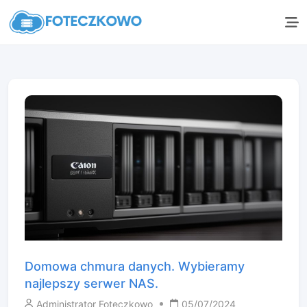
Domowa chmura danych. Wybieramy
najlepszy serwer NAS.
Administrator Foteczkowo
05/07/2024