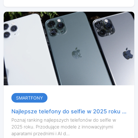
SMARTFONY
Najlepsze telefony do selfie w 2025 roku –
ranking aparatów przednich
Poznaj ranking najlepszych telefonów do selfie w
2025 roku. Przodujące modele z innowacyjnymi
aparatami przednimi i AI d...