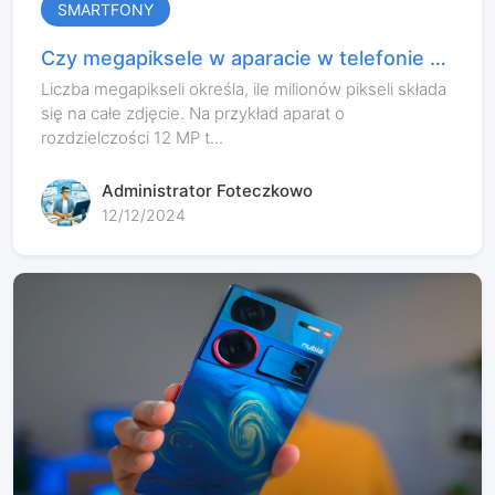
SMARTFONY
Czy megapiksele w aparacie w telefonie są
ważne?
Liczba megapikseli określa, ile milionów pikseli składa
się na całe zdjęcie. Na przykład aparat o
rozdzielczości 12 MP t...
Administrator Foteczkowo
12/12/2024