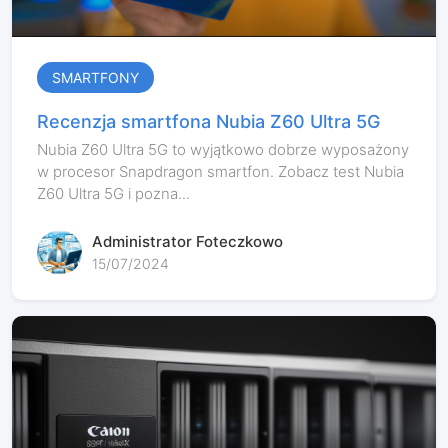
SMARTFONY
Recenzja smartfona Nubia Z60 Ultra 5G
Nubia Z60 Ultra 5G to wyjątkowo dobrze wyposażony
w procesor Snapdragon smartfon. Zobacz test Nubia
Z60 Ultra 5G i pozna...
Administrator Foteczkowo
15/07/2024