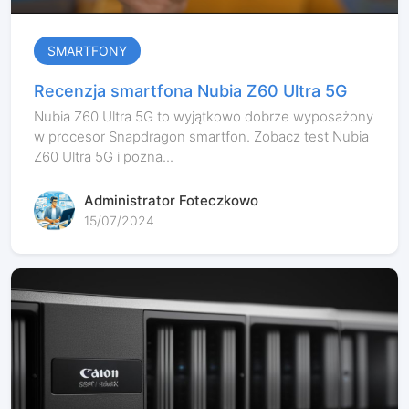
SMARTFONY
Recenzja smartfona Nubia Z60 Ultra 5G
Nubia Z60 Ultra 5G to wyjątkowo dobrze wyposażony
w procesor Snapdragon smartfon. Zobacz test Nubia
Z60 Ultra 5G i pozna...
Administrator Foteczkowo
15/07/2024