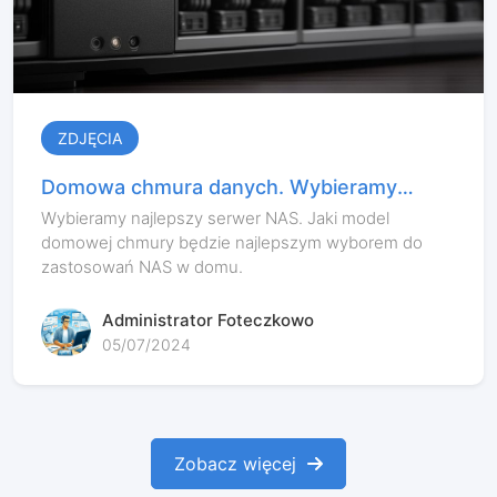
ZDJĘCIA
Domowa chmura danych. Wybieramy
najlepszy serwer NAS.
Wybieramy najlepszy serwer NAS. Jaki model
domowej chmury będzie najlepszym wyborem do
zastosowań NAS w domu.
Administrator Foteczkowo
05/07/2024
Zobacz więcej