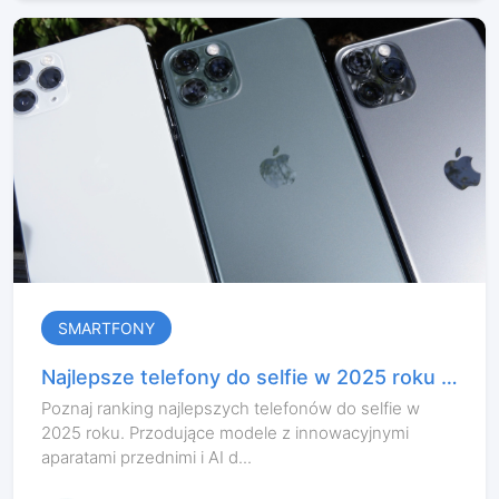
SMARTFONY
Najlepsze telefony do selfie w 2025 roku –
ranking aparatów przednich
Poznaj ranking najlepszych telefonów do selfie w
2025 roku. Przodujące modele z innowacyjnymi
aparatami przednimi i AI d...