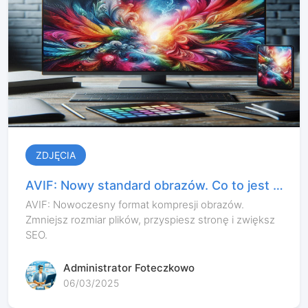
ZDJĘCIA
AVIF: Nowy standard obrazów. Co to jest i
dlaczego warto go używać?
AVIF: Nowoczesny format kompresji obrazów.
Zmniejsz rozmiar plików, przyspiesz stronę i zwiększ
SEO.
Administrator Foteczkowo
06/03/2025