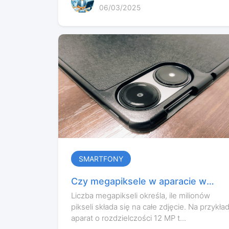
06/03/2025
SMARTFONY
Czy megapiksele w aparacie w
telefonie są ważne?
Liczba megapikseli określa, ile milionów
pikseli składa się na całe zdjęcie. Na przykła
aparat o rozdzielczości 12 MP t...