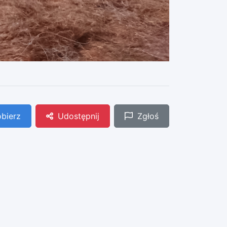
bierz
Udostępnij
Zgłoś