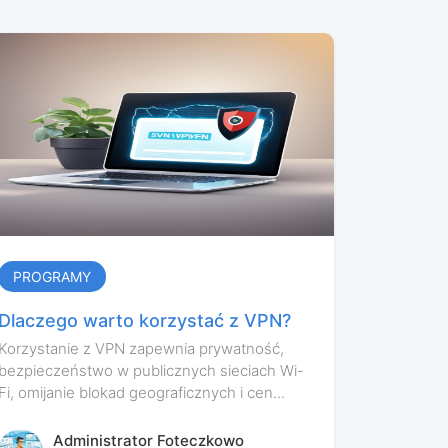
PROGRAMY
Dlaczego warto korzystać z VPN?
Korzystanie z VPN zapewnia prywatność,
bezpieczeństwo w publicznych sieciach Wi-
Fi, omijanie blokad geograficznych i cen...
Administrator Foteczkowo