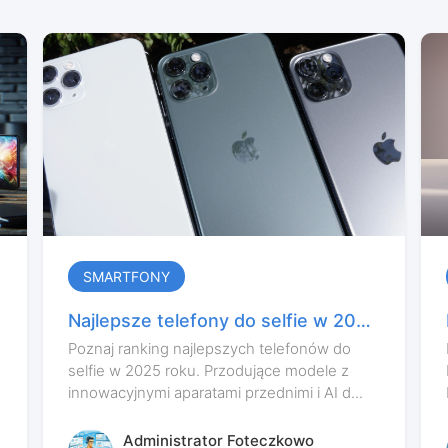
SMARTFONY
Najlepsze telefony do selfie w 2025
?
roku – ranking aparatów przednich
Poznaj ranking najlepszych telefonów do
selfie w 2025 roku. Przodujące modele z
innowacyjnymi aparatami przednimi i AI d...
Administrator Foteczkowo